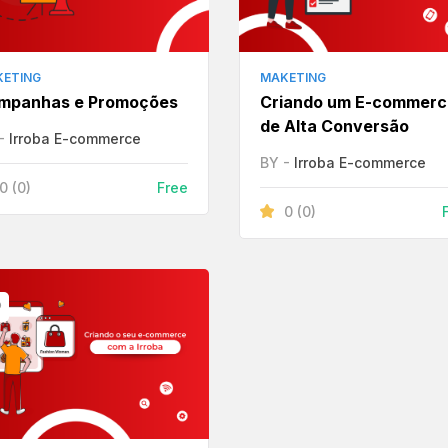
ETING
MAKETING
mpanhas e Promoções
Criando um E-commerc
de Alta Conversão
 -
Irroba E-commerce
BY -
Irroba E-commerce
0
(0)
Free
0
(0)