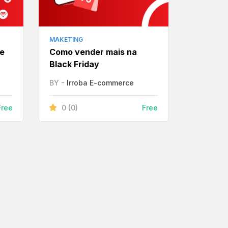
MAKETING
e
Como vender mais na
Black Friday
BY -
Irroba E-commerce
0
(0)
Free
Free