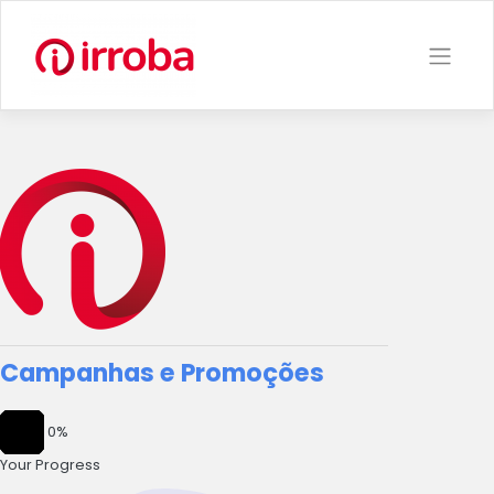
Skip
to
content
Campanhas e Promoções
0%
Your Progress