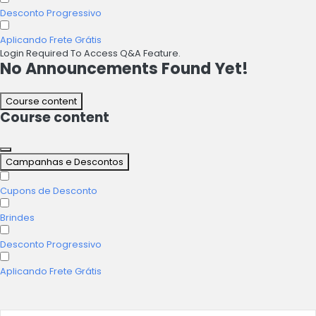
Desconto Progressivo
Aplicando Frete Grátis
Login Required To Access Q&A Feature.
No Announcements Found Yet!
Course content
Course content
Campanhas e Descontos
Cupons de Desconto
Brindes
Desconto Progressivo
Aplicando Frete Grátis